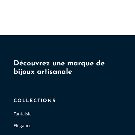
Les
options
peuvent
être
choisies
sur
la
page
Découvrez une marque de
du
bijoux artisanale
produit
COLLECTIONS
Fantaisie
Elégance