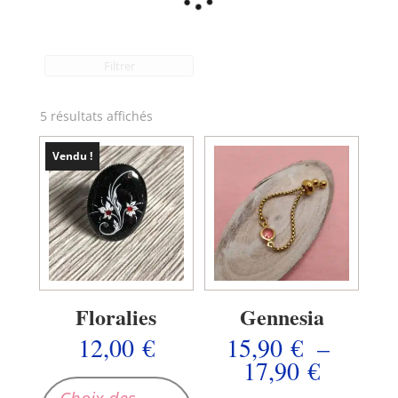
Filtrer
5 résultats affichés
Vendu !
Floralies
Gennesia
12,00
€
15,90
€
–
Plage
17,90
€
Ce
de
produit
Ce