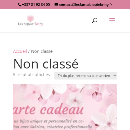
+337 81 92 34 05
contact@lesfantaisiesdebriny.fr
Recherche
de
produits
Accueil
/ Non classé
Non classé
Trié
5 résultats affichés
du
plus
récent
au
plus
ancien