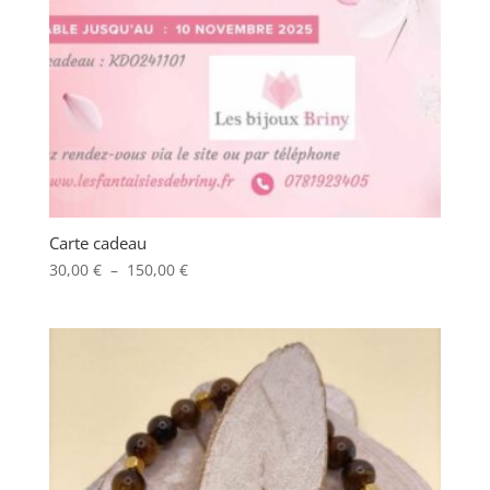
Carte cadeau
Plage
30,00
€
–
150,00
€
de
prix :
30,00 €
à
150,00 €