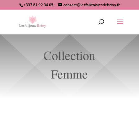
+337 81 92 34 05
contact@lesfantaisiesdebriny.fr
Recherche
de
produits
Collection
Femme