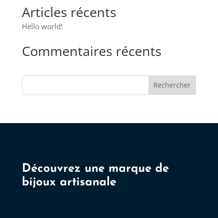
peuvent
Articles récents
être
choisies
Hello world!
sur
Commentaires récents
la
page
du
Rechercher
produit
Découvrez une marque de
bijoux artisanale