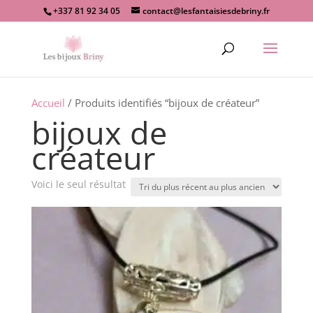
+337 81 92 34 05
contact@lesfantaisiesdebriny.fr
Recherche
de
produits
Accueil
/ Produits identifiés “bijoux de créateur”
bijoux de
créateur
Voici le seul résultat