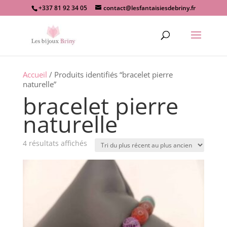
+337 81 92 34 05
contact@lesfantaisiesdebriny.fr
Recherche
de
produits
Accueil
/ Produits identifiés “bracelet pierre
naturelle”
bracelet pierre
naturelle
Trié
4 résultats affichés
du
plus
récent
au
plus
ancien