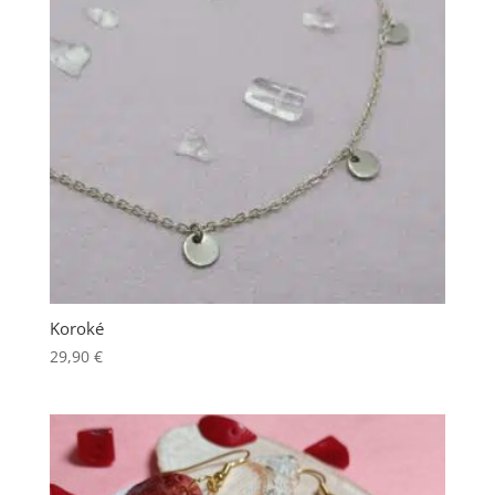
Koroké
29,90
€