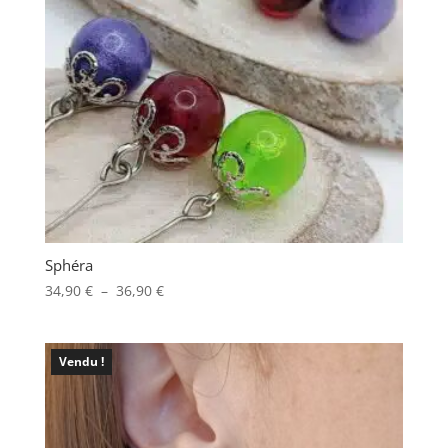
Sphéra
Plage
34,90
€
–
36,90
€
de
prix :
34,90 €
Vendu !
à
36,90 €