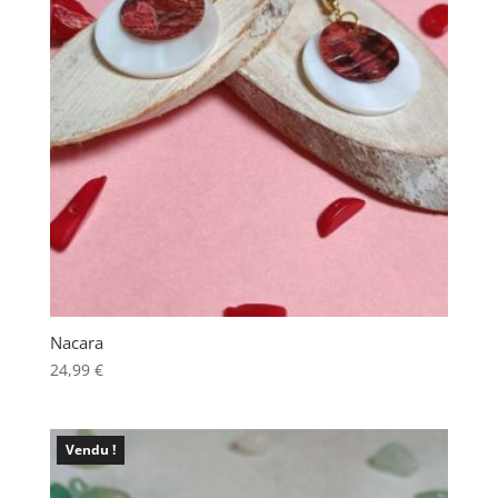
Nacara
24,99
€
Vendu !