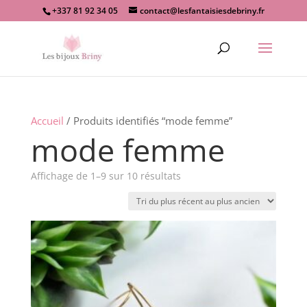
+337 81 92 34 05
contact@lesfantaisiesdebriny.fr
Recherche
de
produits
Accueil
/ Produits identifiés “mode femme”
mode femme
Trié
Affichage de 1–9 sur 10 résultats
du
plus
récent
au
plus
ancien