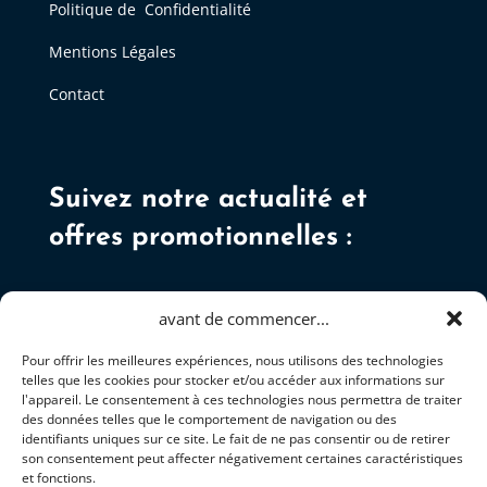
Politique de Confidentialité
Mentions Légales
Contact
Suivez notre actualité et
offres promotionnelles :
avant de commencer...
Pour offrir les meilleures expériences, nous utilisons des technologies
telles que les cookies pour stocker et/ou accéder aux informations sur
S'ABONNER
l'appareil. Le consentement à ces technologies nous permettra de traiter
des données telles que le comportement de navigation ou des
identifiants uniques sur ce site. Le fait de ne pas consentir ou de retirer
son consentement peut affecter négativement certaines caractéristiques
et fonctions.