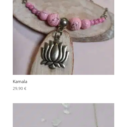
Kamala
29,90
€