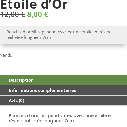
Etoile d’Or
Le
Le
12,00
€
8,00
€
prix
prix
initial
actuel
était :
est :
Boucles d oreilles pendantes avec une étoile en résine
12,00 €.
8,00 €.
pailletée longueur 7cm
Vendu !
Description
Informations complémentaires
Avis (0)
Boucles d oreilles pendantes avec une étoile en
résine pailletée longueur 7cm