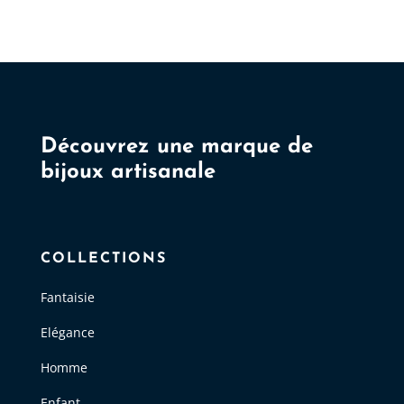
options
o
peuvent
p
être
êt
choisies
ch
sur
s
la
la
Découvrez une marque de
page
p
bijoux artisanale
du
d
produit
p
COLLECTIONS
Fantaisie
Elégance
Homme
Enfant