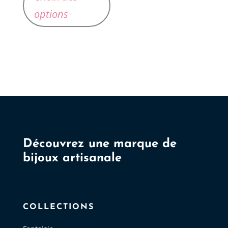
a
options
plusieurs
variations.
Les
options
peuvent
être
choisies
sur
la
page
Découvrez une marque de
du
bijoux artisanale
produit
COLLECTIONS