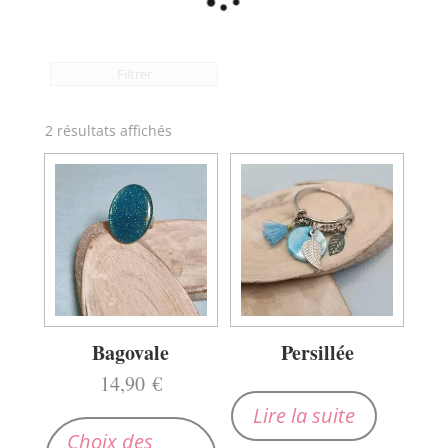
Filtrer
2 résultats affichés
Bagovale
Persillée
14,90
€
Ce
Lire la suite
produit
Choix des