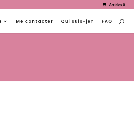
Articles 0
Recherche
de
produits
e
Me contacter
Qui suis-je?
FAQ