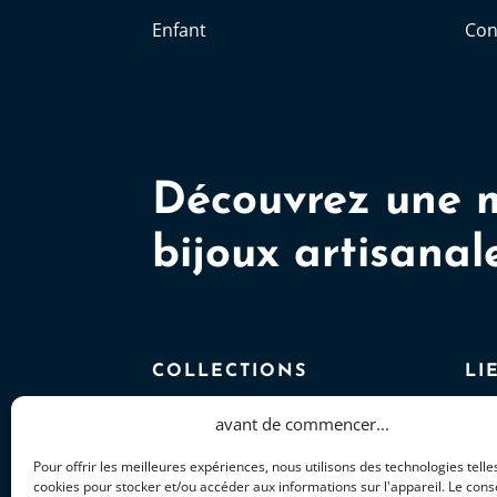
Enfant
Con
Découvrez une 
bijoux artisanal
COLLECTIONS
LI
Fantaisie
CV
avant de commencer...
Pour offrir les meilleures expériences, nous utilisons des technologies telle
Elégance
Pol
cookies pour stocker et/ou accéder aux informations sur l'appareil. Le con