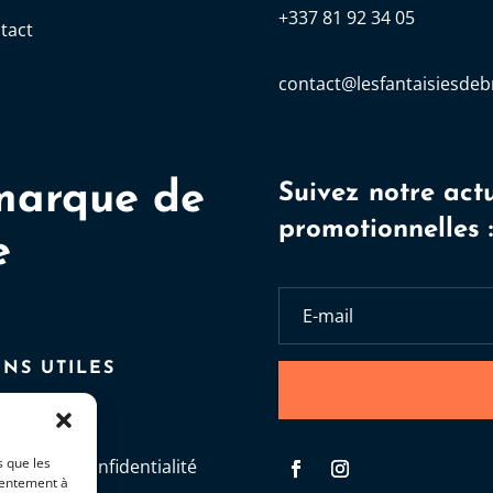
+337 81 92 34 05
tact
contact@lesfantaisiesdebr
marque de
Suivez notre actu
promotionnelles 
e
ENS UTILES
G
s que les
itique de Confidentialité
sentement à