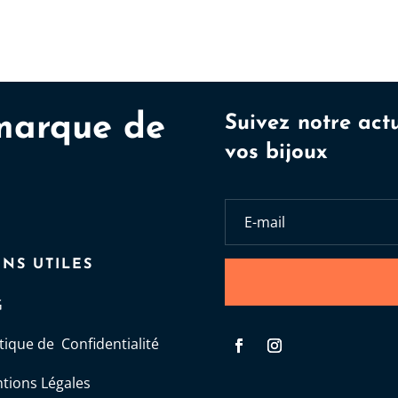
marque de
Suivez notre act
vos bijoux
ENS UTILES
G
itique de Confidentialité
tions Légales