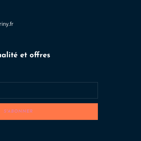
iny.fr
alité et offres
:
S'ABONNER