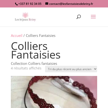
+337 81 92 34 05
contact@lesfantaisiesdebriny.fr
Recherche
de
produits
Accueil
/ Colliers Fantaisies
Colliers
Fantaisies
Collection Colliers fantaisies
Trié
4 résultats affichés
du
plus
récent
au
plus
ancien