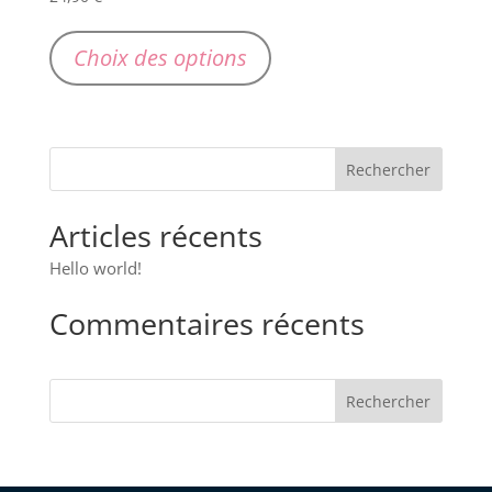
Ce
produit
Choix des options
a
plusieurs
variations.
Les
options
peuvent
Articles récents
être
choisies
Hello world!
sur
Commentaires récents
la
page
du
Rechercher
produit