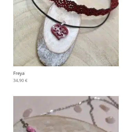
Freya
34,90
€