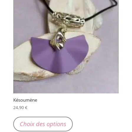
options
peuvent
être
choisies
sur
la
page
du
produit
Késoumène
24,90
€
Ce
produit
Choix des options
a