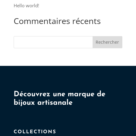
choisies
Hello world!
sur
Commentaires récents
la
page
du
Rechercher
produit
Découvrez une marque de
bijoux artisanale
COLLECTIONS