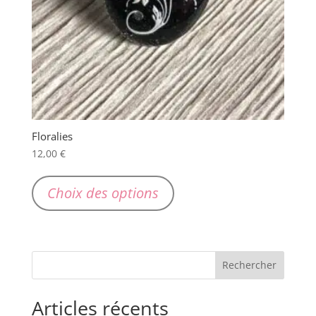
Floralies
12,00
€
Ce
produit
Choix des options
a
plusieurs
variations.
Les
options
peuvent
Articles récents
être