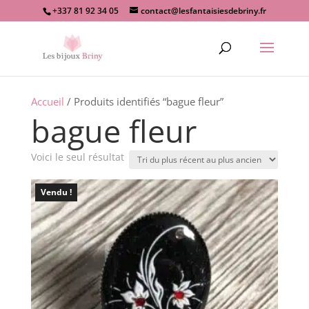
+337 81 92 34 05
contact@lesfantaisiesdebriny.fr
Recherche
de
produits
Accueil
/ Produits identifiés “bague fleur”
bague fleur
Voici le seul résultat
Vendu !