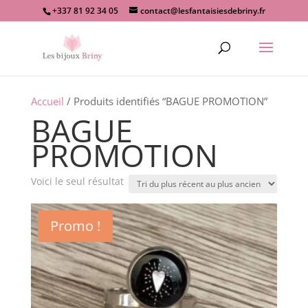
+337 81 92 34 05
contact@lesfantaisiesdebriny.fr
Recherche
de
produits
Accueil
/ Produits identifiés “BAGUE PROMOTION”
BAGUE
PROMOTION
Voici le seul résultat
Promo !