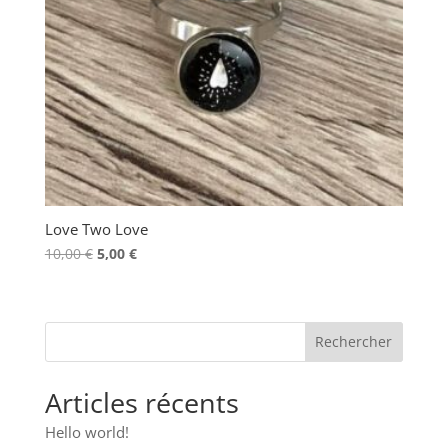
Love Two Love
Le
Le
10,00
€
5,00
€
prix
prix
initial
actuel
était :
est :
10,00 €.
5,00 €.
Articles récents
Hello world!