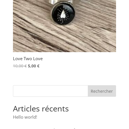
Love Two Love
Le
Le
10,00
€
5,00
€
prix
prix
initial
actuel
était :
est :
10,00 €.
5,00 €.
Articles récents
Hello world!