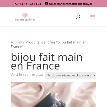
+337 81 92 34 05
contact@lesfantaisiesdebriny.fr
Recherche
de
produits
Accueil
/ Produits identifiés “bijou fait main en
France”
bijou fait main
en France
Voici le seul résultat