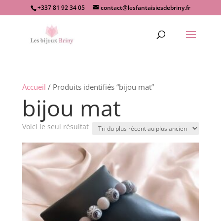
+337 81 92 34 05
contact@lesfantaisiesdebriny.fr
Recherche
de
produits
Accueil
/ Produits identifiés “bijou mat”
bijou mat
Voici le seul résultat