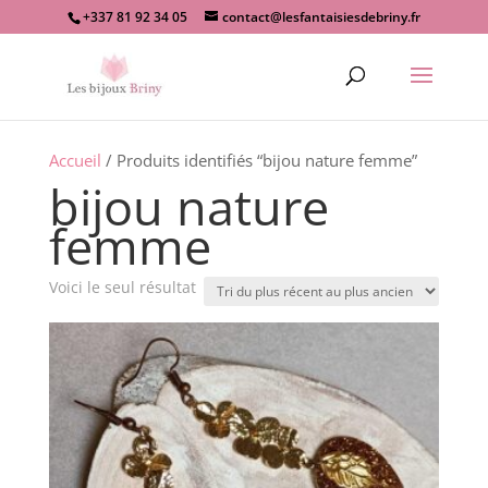
+337 81 92 34 05
contact@lesfantaisiesdebriny.fr
Recherche
de
produits
Accueil
/ Produits identifiés “bijou nature femme”
bijou nature
femme
Voici le seul résultat