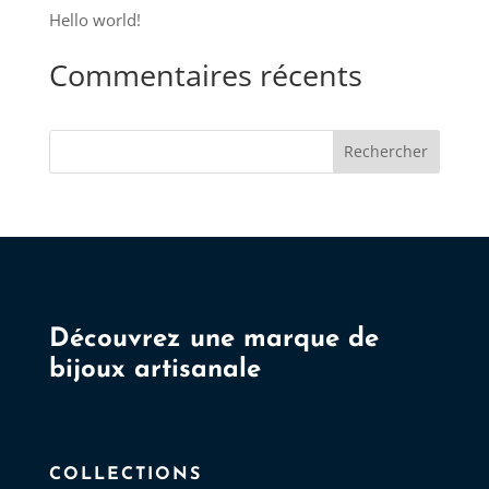
choisies
Hello world!
sur
Commentaires récents
la
page
du
Rechercher
produit
Découvrez une marque de
bijoux artisanale
COLLECTIONS