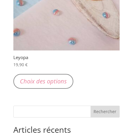
Leyopa
19,90
€
Ce
produit
Choix des options
a
plusieurs
variations.
Les
options
peuvent
Articles récents
être