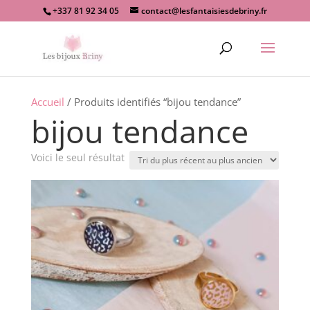
+337 81 92 34 05
contact@lesfantaisiesdebriny.fr
Recherche
de
produits
Accueil
/ Produits identifiés “bijou tendance”
bijou tendance
Voici le seul résultat