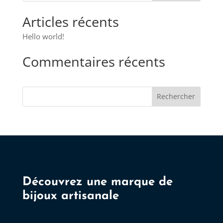
peuvent
Articles récents
être
choisies
Hello world!
sur
Commentaires récents
la
page
du
Rechercher
produit
Découvrez une marque de
bijoux artisanale