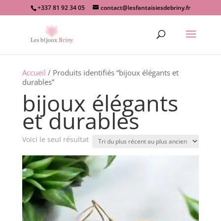
+337 81 92 34 05
contact@lesfantaisiesdebriny.fr
Recherche
de
produits
Accueil
/ Produits identifiés “bijoux élégants et
durables”
bijoux élégants
et durables
Voici le seul résultat