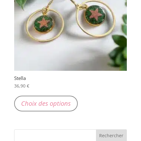
Stella
36,90
€
Ce
produit
Choix des options
a
plusieurs
variations.
Les
options