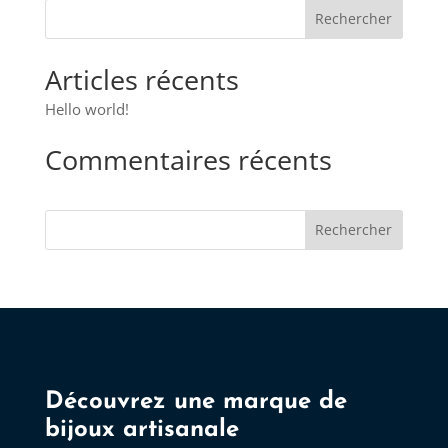
Les
options
peuvent
Articles récents
être
choisies
Hello world!
sur
Commentaires récents
la
page
du
Rechercher
produit
Découvrez une marque de
bijoux artisanale