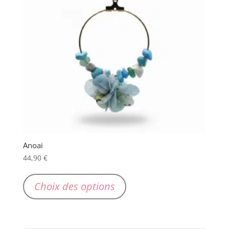
Anoai
44,90
€
Ce
produit
Choix des options
a
plusieurs
variations.