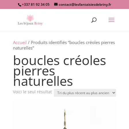
+337 81 92 34 05
contact@lesfantaisiesdebriny.fr
Recherche
de
produits
Accueil
/ Produits identifiés “boucles créoles pierres
naturelles”
boucles créoles
pierres
naturelles
Voici le seul résultat