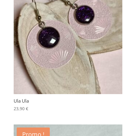
Ula Ula
23,90
€
Promo !