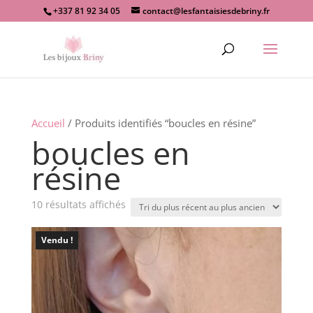
+337 81 92 34 05
contact@lesfantaisiesdebriny.fr
Recherche
de
produits
Accueil
/ Produits identifiés “boucles en résine”
boucles en
résine
Trié
10 résultats affichés
du
plus
Vendu !
récent
au
plus
ancien