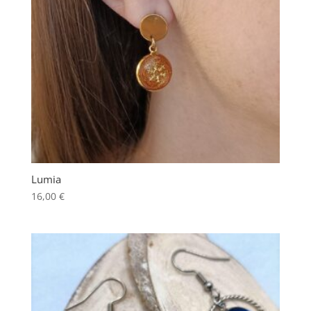
Lumia
16,00
€