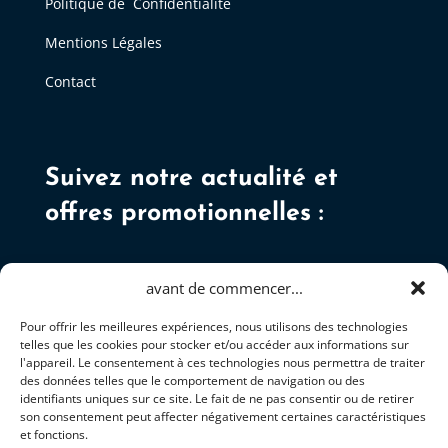
Politique de Confidentialité
Mentions Légales
Contact
Suivez notre actualité et
offres promotionnelles :
avant de commencer...
Pour offrir les meilleures expériences, nous utilisons des technologies
telles que les cookies pour stocker et/ou accéder aux informations sur
S'ABONNER
l'appareil. Le consentement à ces technologies nous permettra de traiter
des données telles que le comportement de navigation ou des
identifiants uniques sur ce site. Le fait de ne pas consentir ou de retirer
son consentement peut affecter négativement certaines caractéristiques
et fonctions.