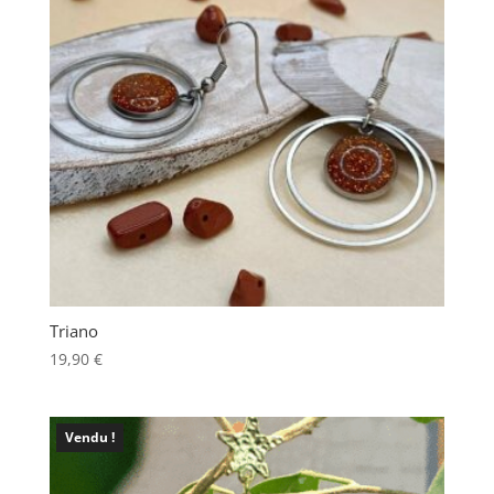
Triano
19,90
€
Vendu !