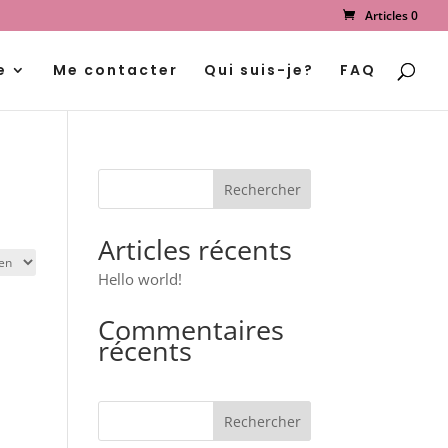
Articles 0
Recherche
de
produits
e
Me contacter
Qui suis-je?
FAQ
Articles récents
Hello world!
Commentaires
récents
Rechercher