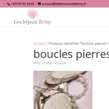
+337 81 92 34 05
contact@lesfantaisiesdebriny.fr
Accueil
/ Produits identifiés “boucles pierres 
boucles pierre
Voici le seul résultat