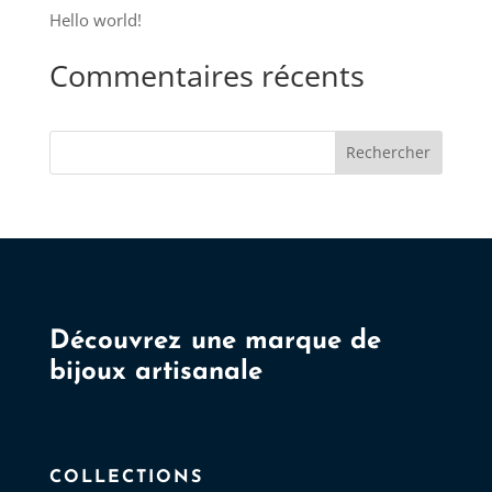
choisies
Hello world!
sur
Commentaires récents
la
page
du
Rechercher
produit
Découvrez une marque de
bijoux artisanale
COLLECTIONS