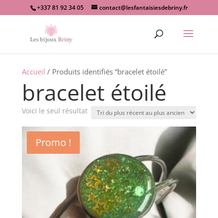
+337 81 92 34 05
contact@lesfantaisiesdebriny.fr
Recherche
de
produits
Accueil
/ Produits identifiés “bracelet étoilé”
bracelet étoilé
Voici le seul résultat
Promo !