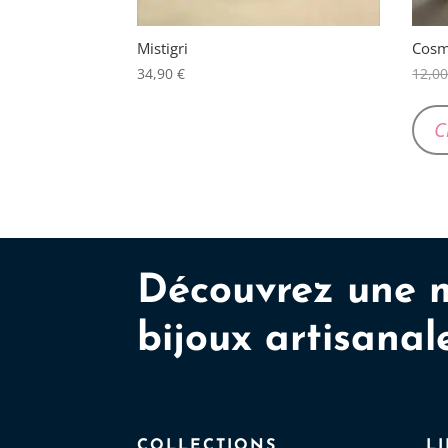
du
produit
Mistigri
Cos
34,90
€
12,0
C
Découvrez une 
bijoux artisanal
COLLECTIONS
L