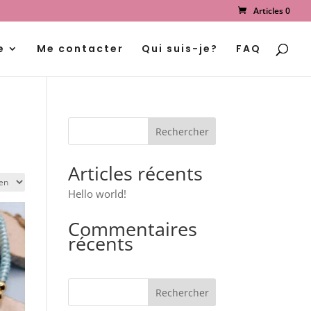
Articles 0
Recherche
de
produits
e
Me contacter
Qui suis-je?
FAQ
Articles récents
Hello world!
Commentaires
récents
Rechercher