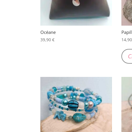
Océane
Papil
39,90
€
14,9
C