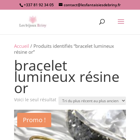
+337 81 92 34 05
contact@lesfantaisiesdebriny.fr
Recherche
de
produits
Accueil
/ Produits identifiés “bracelet lumineux
résine or”
bracelet
lumineux résine
or
Voici le seul résultat
Promo !