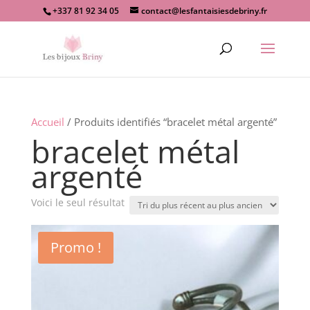
+337 81 92 34 05
contact@lesfantaisiesdebriny.fr
Recherche
de
produits
Accueil
/ Produits identifiés “bracelet métal argenté”
bracelet métal
argenté
Voici le seul résultat
Promo !