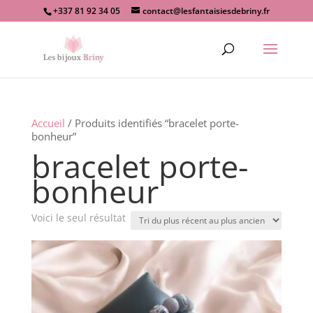
+337 81 92 34 05
contact@lesfantaisiesdebriny.fr
Recherche
de
produits
Accueil
/ Produits identifiés “bracelet porte-
bonheur”
bracelet porte-
bonheur
Voici le seul résultat