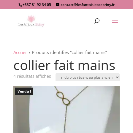
+337 81 92 34 05
contact@lesfantaisiesdebriny.fr
Recherche
de
produits
Accueil
/ Produits identifiés “collier fait mains”
collier fait mains
Trié
4 résultats affichés
du
plus
Vendu !
récent
au
plus
ancien