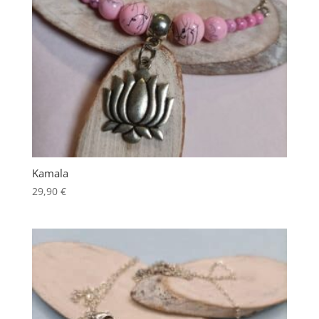
Kamala
29,90
€