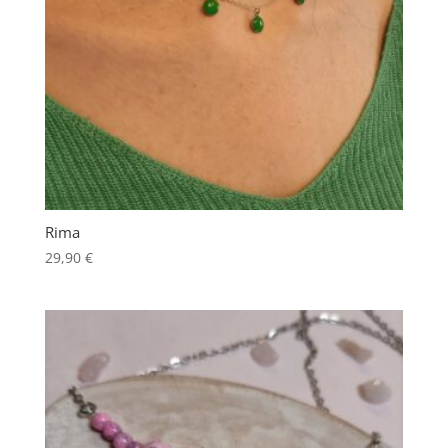
Rima
29,90
€