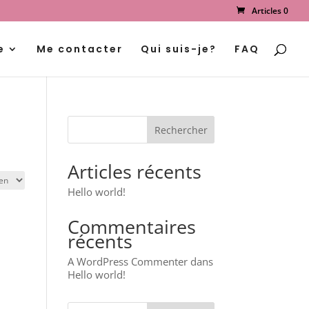
Articles 0
Recherche
de
produits
e
Me contacter
Qui suis-je?
FAQ
Articles récents
Hello world!
Commentaires
récents
A WordPress Commenter
dans
Hello world!