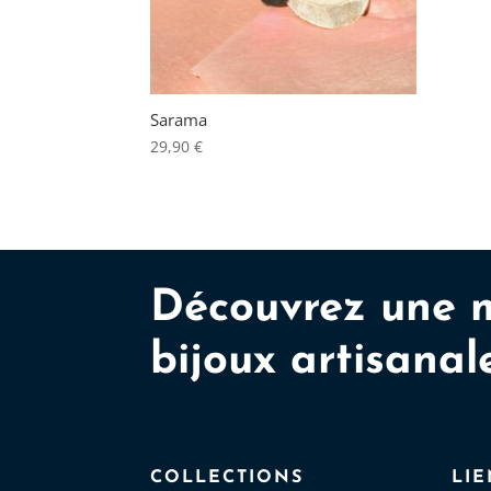
Sarama
29,90
€
Découvrez une 
bijoux artisanal
COLLECTIONS
LIE