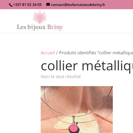
+337 81 92 34 05
contact@lesfantaisiesdebriny.fr
Accueil
/ Produits identifiés “collier métalliqu
collier métalli
Voici le seul résultat