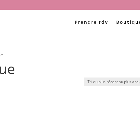
Prendre rdv
Boutiqu
e”
que