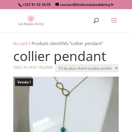
+337 81 92 34 05
contact@lesfantaisiesdebriny.fr
Recherche
de
produits
Accueil
/ Produits identifiés “collier pendant”
collier pendant
Voici le seul résultat
Vendu !