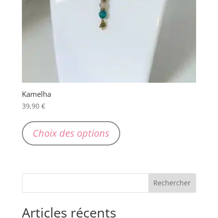
Kamelha
39,90
€
Ce
produit
Choix des options
a
plusieurs
variations.
Les
options
peuvent
Articles récents
être