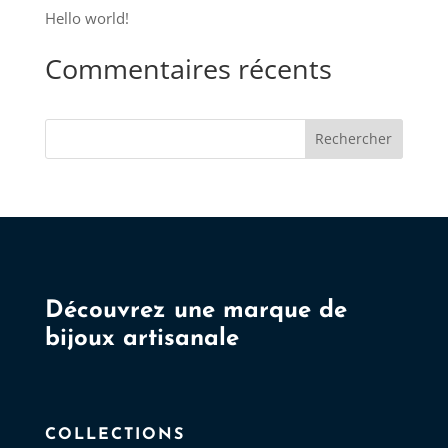
choisies
Hello world!
sur
Commentaires récents
la
page
du
Rechercher
produit
Découvrez une marque de
bijoux artisanale
COLLECTIONS