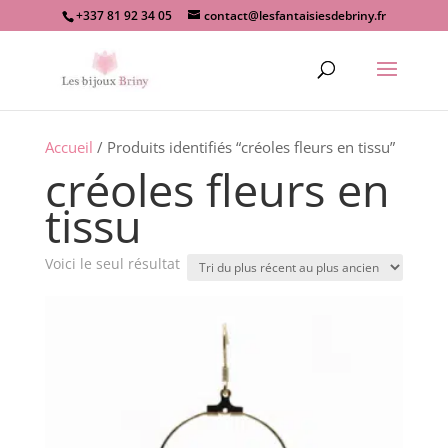
+337 81 92 34 05
contact@lesfantaisiesdebriny.fr
Recherche
de
produits
Accueil
/ Produits identifiés “créoles fleurs en tissu”
créoles fleurs en
tissu
Voici le seul résultat