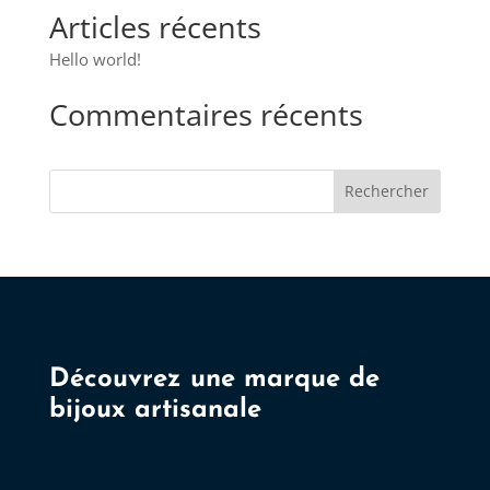
peuvent
Articles récents
être
choisies
Hello world!
sur
Commentaires récents
la
page
du
Rechercher
produit
Découvrez une marque de
bijoux artisanale