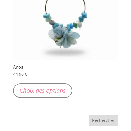
Anoai
44,90
€
Ce
produit
Choix des options
a
plusieurs
variations.
Les
options