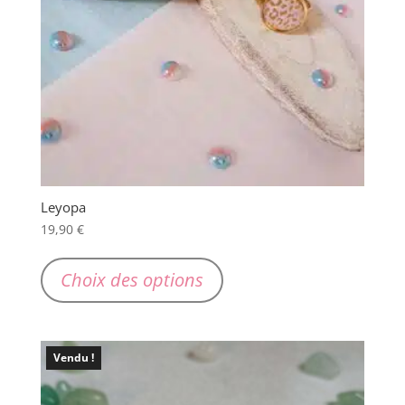
Leyopa
19,90
€
Ce
produit
Choix des options
a
plusieurs
variations.
Vendu !
Les
options