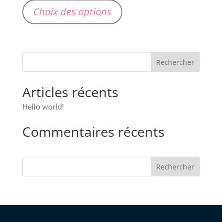
prix :
produit
Choix des options
15,90 €
a
à
plusieurs
17,90 €
variations.
Les
options
peuvent
Articles récents
être
choisies
Hello world!
sur
Commentaires récents
la
page
du
Rechercher
produit