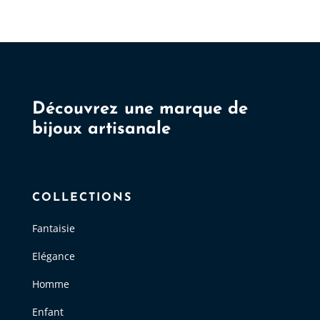
options
peuvent
être
choisies
sur
la
Découvrez une marque de
page
bijoux artisanale
du
produit
COLLECTIONS
Fantaisie
Elégance
Homme
Enfant