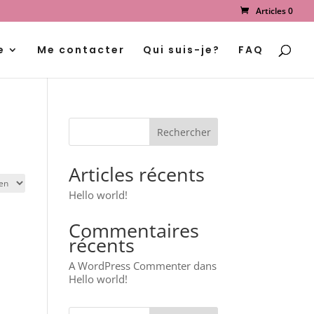
Articles 0
Recherche
de
produits
e
Me contacter
Qui suis-je?
FAQ
Articles récents
Hello world!
Commentaires
récents
A WordPress Commenter
dans
Hello world!