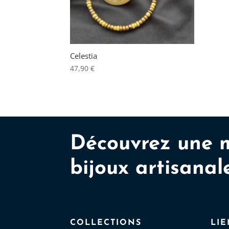
Celestia
47,90
€
Découvrez une 
bijoux artisanal
COLLECTIONS
LIE