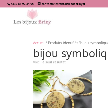
+337 81 92 34 05
contact@lesfantaisiesdebriny.fr
Accueil
/ Produits identifiés “bijou symboliqu
bijou symboliq
Voici le seul résultat