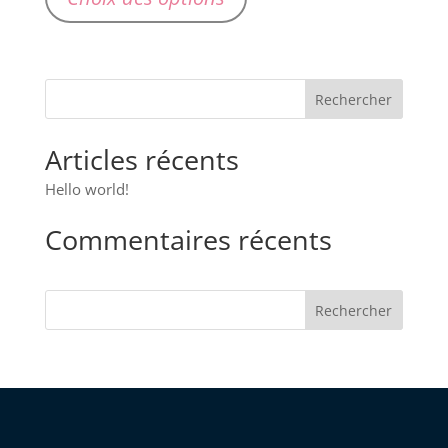
a
plusieurs
variations.
Les
options
peuvent
Articles récents
être
choisies
Hello world!
sur
Commentaires récents
la
page
du
Rechercher
produit