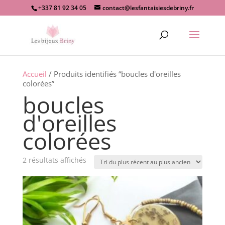
+337 81 92 34 05
contact@lesfantaisiesdebriny.fr
Recherche
de
produits
Accueil
/ Produits identifiés “boucles d'oreilles
colorées”
boucles
d'oreilles
colorées
Trié
2 résultats affichés
du
plus
récent
au
plus
ancien