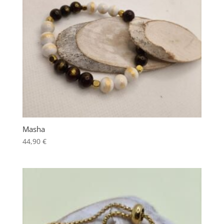
Masha
44,90
€