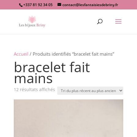
+337 81 92 34 05
contact@lesfantaisiesdebriny.fr
Recherche
de
produits
Accueil
/ Produits identifiés “bracelet fait mains”
bracelet fait
mains
Trié
12 résultats affichés
du
plus
récent
au
plus
ancien