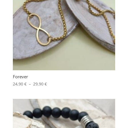
Forever
Plage
24,90
€
–
29,90
€
de
prix :
24,90 €
à
29,90 €