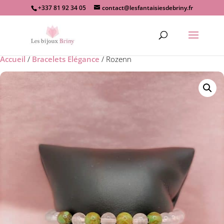
+337 81 92 34 05
contact@lesfantaisiesdebriny.fr
Recherche
de
produits
Accueil
/
Bracelets Elégance
/ Rozenn