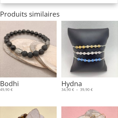
Produits similaires
Bodhi
Hydna
Plage
49,90
€
34,90
€
–
39,90
€
de
prix :
34,90 €
à