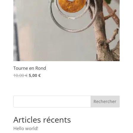
Tourne en Rond
Le
Le
10,00
€
5,00
€
prix
prix
initial
actuel
était :
est :
10,00 €.
5,00 €.
Articles récents
Hello world!