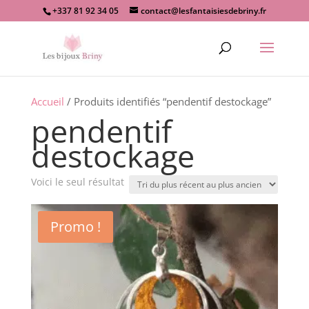
+337 81 92 34 05
contact@lesfantaisiesdebriny.fr
Recherche
de
produits
Accueil
/ Produits identifiés “pendentif destockage”
pendentif
destockage
Voici le seul résultat
Promo !