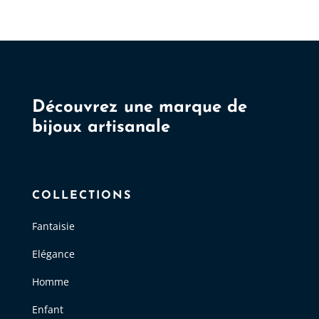
o
p
êt
ch
s
la
Découvrez une marque de
p
bijoux artisanale
d
p
COLLECTIONS
Fantaisie
Elégance
Homme
Enfant