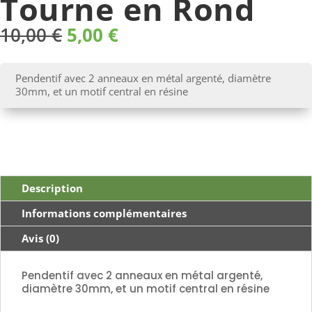
Tourne en Rond
Le
Le
10,00
€
5,00
€
prix
prix
initial
actuel
était :
est :
Pendentif avec 2 anneaux en métal argenté, diamètre
10,00 €.
5,00 €.
30mm, et un motif central en résine
Description
Informations complémentaires
Avis (0)
Pendentif avec 2 anneaux en métal argenté,
diamètre 30mm, et un motif central en résine