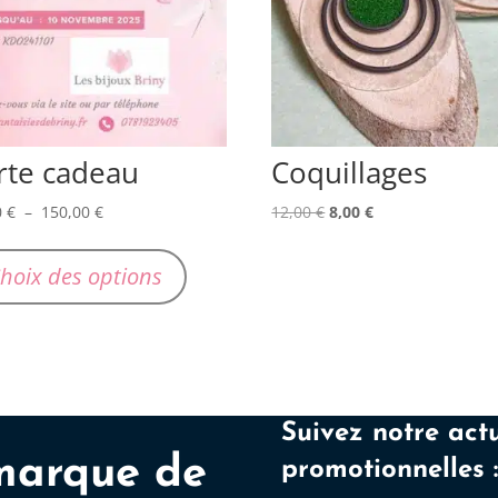
rte cadeau
Coquillages
Plage
Le
Le
0
€
–
150,00
€
12,00
€
8,00
€
de
Ce
prix
prix
prix :
produit
initial
actuel
hoix des options
30,00 €
a
était :
est :
à
plusieurs
12,00 €.
8,00 €.
150,00 €
variations.
Les
options
Suivez notre actu
peuvent
marque de
promotionnelles 
être