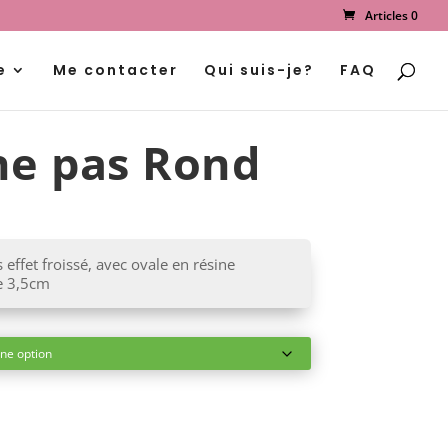
Articles 0
Recherche
de
produits
e
Me contacter
Qui suis-je?
FAQ
ne pas Rond
e
ix
ctuel
t :
 effet froissé, avec ovale en résine
00 €.
re 3,5cm