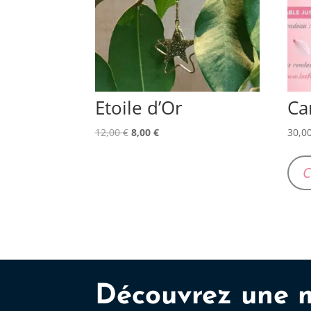
Etoile d’Or
Ca
Le
Le
12,00
€
8,00
€
30,0
prix
prix
initial
actuel
C
était :
est :
12,00 €.
8,00 €.
Découvrez une 