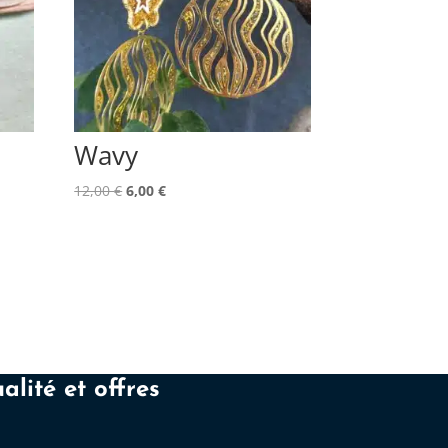
Wavy
Le
Le
12,00
€
6,00
€
prix
prix
initial
actuel
était :
est :
12,00 €.
6,00 €.
alité et offres
: