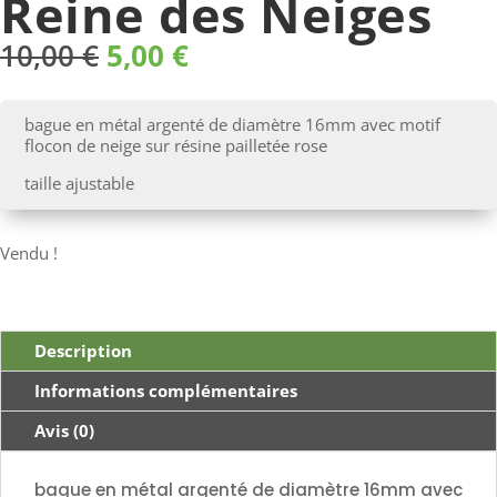
Reine des Neiges
Le
Le
10,00
€
5,00
€
prix
prix
initial
actuel
était :
est :
bague en métal argenté de diamètre 16mm avec motif
10,00 €.
5,00 €.
flocon de neige sur résine pailletée rose
taille ajustable
Vendu !
Description
Informations complémentaires
Avis (0)
bague en métal argenté de diamètre 16mm avec