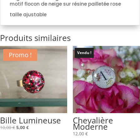
motif flocon de neige sur résine pailletée rose
taille ajustable
Produits similaires
Vendu !
Promo !
Bille Lumineuse
Chevalière
Moderne
Le
Le
10,00
€
5,00
€
12,00
€
prix
prix