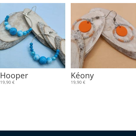
Hooper
Kéony
19,90
€
19,90
€