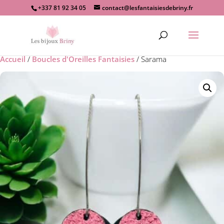
+337 81 92 34 05
contact@lesfantaisiesdebriny.fr
Recherche
de
produits
Accueil
/
Boucles d'Oreilles Fantaisies
/ Sarama