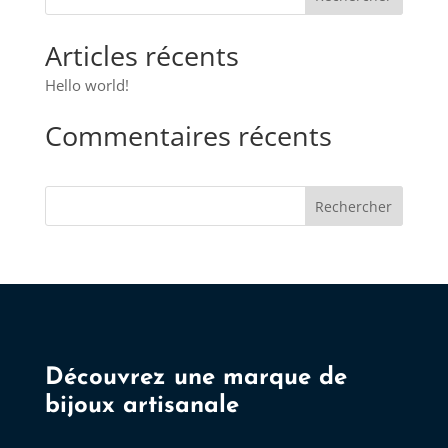
options
peuvent
Articles récents
être
choisies
Hello world!
sur
Commentaires récents
la
page
du
Rechercher
produit
Découvrez une marque de
bijoux artisanale