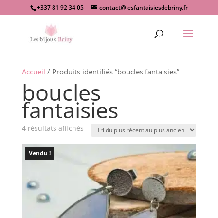
+337 81 92 34 05
contact@lesfantaisiesdebriny.fr
Recherche
de
produits
Accueil
/ Produits identifiés “boucles fantaisies”
boucles
fantaisies
Trié
4 résultats affichés
du
plus
Vendu !
récent
au
plus
ancien