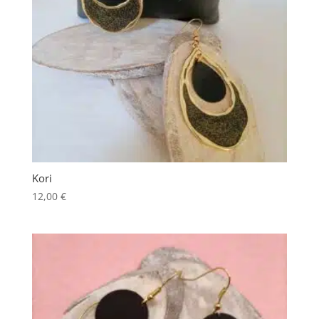
Kori
12,00
€