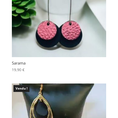
Sarama
19,90
€
Vendu !